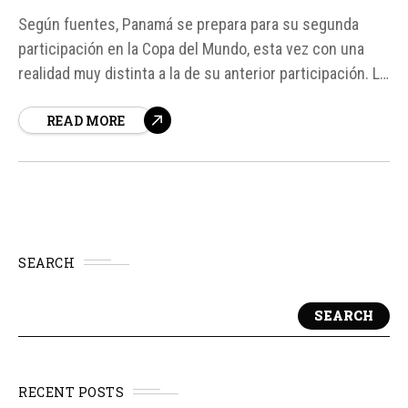
Según fuentes, Panamá se prepara para su segunda
participación en la Copa del Mundo, esta vez con una
realidad muy distinta a la de su anterior participación. La
selección, dirigida por Thomas Christiansen, llega a
READ MORE
Norteamérica después de varios años de crecimiento
sostenido, con una identidad de juego definida y una
posición...
SEARCH
SEARCH
RECENT POSTS