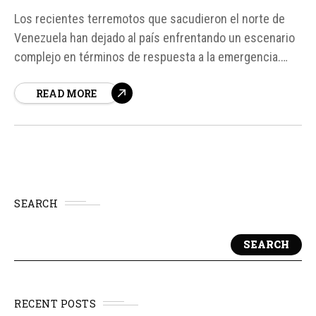
Los recientes terremotos que sacudieron el norte de
Venezuela han dejado al país enfrentando un escenario
complejo en términos de respuesta a la emergencia.
Según Renee Lee, directora sénior de Gestión de
READ MORE
Productos - Modelos de Terremotos de Moody’s, los
daños en infraestructura crítica, las interrupciones de
servicios esenciales y la probabilidad de...
SEARCH
SEARCH
RECENT POSTS