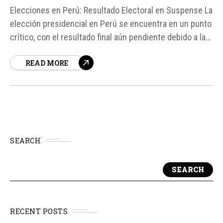
Elecciones en Perú: Resultado Electoral en Suspense La
elección presidencial en Perú se encuentra en un punto
crítico, con el resultado final aún pendiente debido a la
revisión de actas y el escrutinio de votos. Según
READ MORE
fuentes, el jefe de la Oficina Nacional de Procesos
Electorales (ONPE), Bernardo Pachas, indicó que...
SEARCH
SEARCH
RECENT POSTS