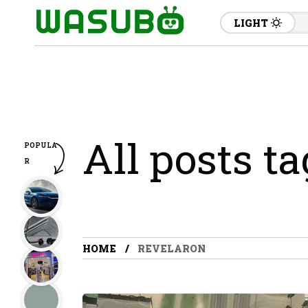
LIGHT
All posts t
POPULA
R
HOME
REVELARON