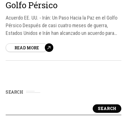
Golfo Pérsico
Acuerdo EE. UU. - Irán: Un Paso Hacia la Paz en el Golfo
Pérsico Después de casi cuatro meses de guerra,
Estados Unidos e Irán han alcanzado un acuerdo para
poner fin a las hostilidades y abrir una nueva fase de
READ MORE
negociaciones. Según fuentes iraníes, el acuerdo prevé
un "cese permanente e...
SEARCH
SEARCH