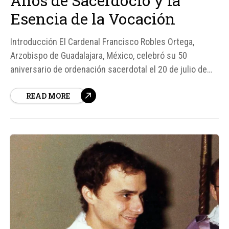
Años de Sacerdocio y la
Esencia de la Vocación
Introducción El Cardenal Francisco Robles Ortega,
Arzobispo de Guadalajara, México, celebró su 50
aniversario de ordenación sacerdotal el 20 de julio de
2026. Con una carrera eclesiástica destacada que
READ MORE
incluye haber servido como Obispo de Toluca, Arzobispo
de Monterrey, y desde 2012 como Arzobispo de
Guadalajara, el Cardenal Robles compartió reflexiones
profundas sobre la vocación,...