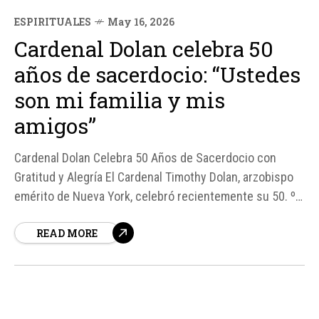
ESPIRITUALES
May 16, 2026
Cardenal Dolan celebra 50
años de sacerdocio: “Ustedes
son mi familia y mis
amigos”
Cardenal Dolan Celebra 50 Años de Sacerdocio con
Gratitud y Alegría El Cardenal Timothy Dolan, arzobispo
emérito de Nueva York, celebró recientemente su 50. º
aniversario de ordenación sacerdotal en una emotiva
READ MORE
Misa en la Catedral de San Patricio. Rodeado de obispos,
sacerdotes, diáconos, seminaristas, líderes ecuménicos
e interreligiosos, autoridades civiles y fieles de...