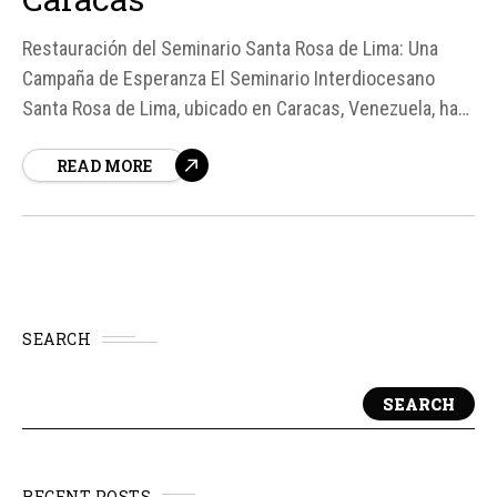
Restauración del Seminario Santa Rosa de Lima: Una
Campaña de Esperanza El Seminario Interdiocesano
Santa Rosa de Lima, ubicado en Caracas, Venezuela, ha
lanzado una campaña de recaudación de fondos
READ MORE
denominada "Un dólar por el Santa Rosa" con el objetivo
de restaurar sus espacios, especialmente la capilla
principal del recinto.
SEARCH
SEARCH
RECENT POSTS