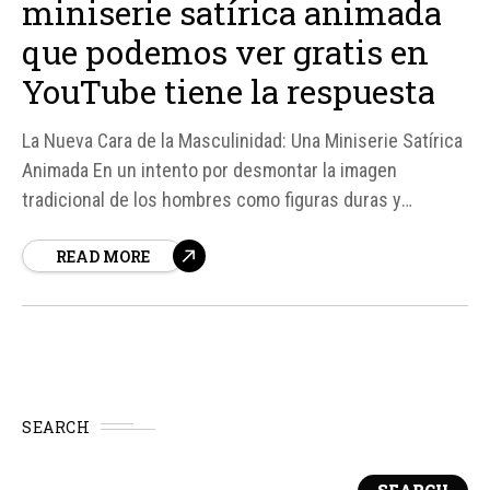
miniserie satírica animada
que podemos ver gratis en
YouTube tiene la respuesta
La Nueva Cara de la Masculinidad: Una Miniserie Satírica
Animada En un intento por desmontar la imagen
tradicional de los hombres como figuras duras y
emocionalmente inaccesibles, la miniserie satírica
READ MORE
animada Finally, a Show About Men. ha llegado a YouTube
para ofrecer una perspectiva fresca y humorística sobre
la masculinidad moderna.
SEARCH