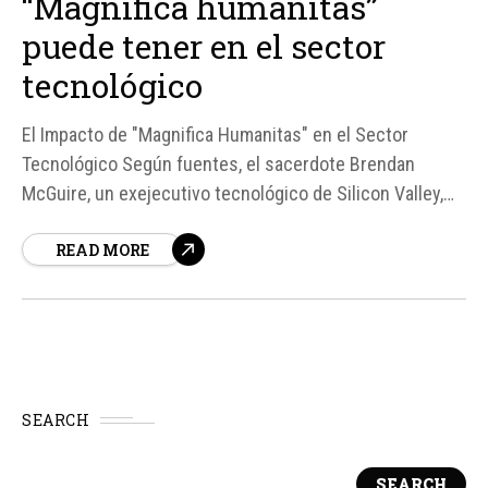
“Magnifica humanitas”
puede tener en el sector
tecnológico
El Impacto de "Magnifica Humanitas" en el Sector
Tecnológico Según fuentes, el sacerdote Brendan
McGuire, un exejecutivo tecnológico de Silicon Valley,
destaca la importancia de la encíclica "Magnifica
READ MORE
humanitas" del Papa León XIV en el sector tecnológico.
McGuire afirma que esta encíclica puede ofrecer a las
empresas tecnológicas la...
SEARCH
SEARCH