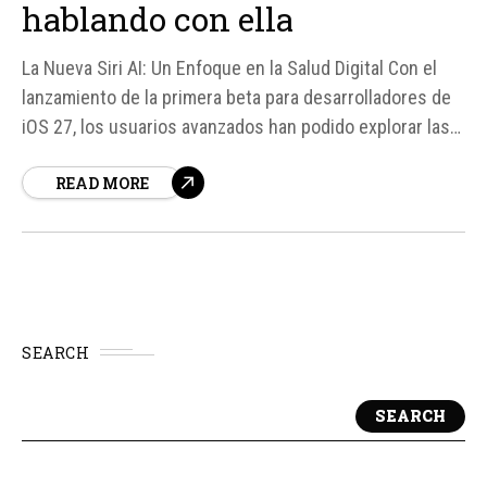
hablando con ella
La Nueva Siri AI: Un Enfoque en la Salud Digital Con el
lanzamiento de la primera beta para desarrolladores de
iOS 27, los usuarios avanzados han podido explorar las
nuevas características y mejoras de Siri AI, el asistente
READ MORE
virtual de Apple. Una de las novedades más interesantes
es la implementación de un "Mensaje de descanso"...
SEARCH
SEARCH