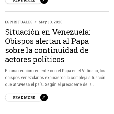
READ MORE
constante de retenes militares y la persistencia de la
violencia ligada a los cárteles han generado un
ambiente...
ESPIRITUALES
May 13, 2026
Situación en Venezuela:
Obispos alertan al Papa
sobre la continuidad de
actores políticos
En una reunión reciente con el Papa en el Vaticano, los
obispos venezolanos expusieron la compleja situación
que atraviesa el país. Según el presidente de la
Conferencia Episcopal Venezolana (CEV), Mons. Jesús
READ MORE
González de Zárate, "hay una continuidad en los actores
a nivel político", lo que pone en duda la profundidad...