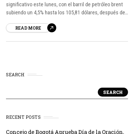
significativo este lunes, con el barril de petróleo brent
subiendo un 4,5% hasta los 105,81 dólares, después de
que Irán rechazara la propuesta de paz de Estados
READ MORE
Unidos. Según fuentes, el presidente estadounidense,
Donald Trump, consideró la respuesta de Irán como
"inaceptable".
SEARCH
SEARCH
RECENT POSTS
Concejo de Bogotá Aprueba Día de la Oración,