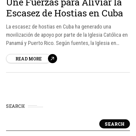
Une Fuerzas para Aliviar la
Escasez de Hostias en Cuba
La escasez de hostias en Cuba ha generado una
movilización de apoyo por parte de la Iglesia Católica en
Panamá y Puerto Rico. Según fuentes, la Iglesia en
Panamá ha enviado 35. 000 hostias, mientras que desde
READ MORE
Puerto Rico se han remitido 300. 000 para apoyar la
celebración de la Santa Eucaristía en la isla...
SEARCH
SEARCH