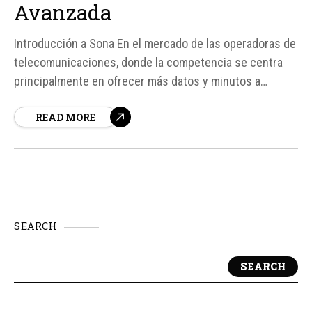
Avanzada
Introducción a Sona En el mercado de las operadoras de
telecomunicaciones, donde la competencia se centra
principalmente en ofrecer más datos y minutos a
mejores precios, surge una nueva propuesta llamada
READ MORE
Sona. Esta operadora se diferencia de las demás por
ofrecer una sola tarifa con un enfoque único: combatir
el spam telefónico...
SEARCH
SEARCH