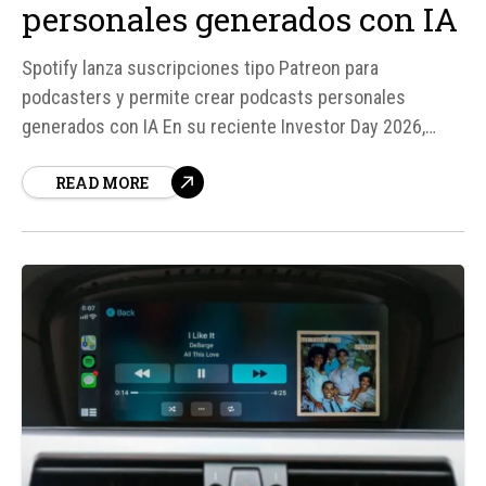
personales generados con IA
Spotify lanza suscripciones tipo Patreon para
podcasters y permite crear podcasts personales
generados con IA En su reciente Investor Day 2026,
Spotify ha anunciado una serie de novedades que
READ MORE
refuerzan su posición como plataforma de contenido
audiovisual más allá de la música. Según fuentes, los
"Personal Podcasts" permiten a los usuarios generar
episodios...