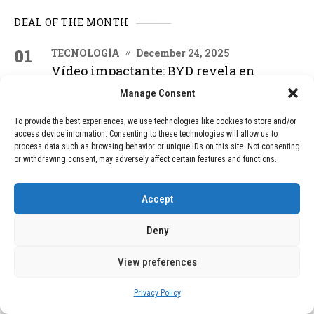
DEAL OF THE MONTH
01
TECNOLOGÍA
December 24, 2025
Vídeo impactante: BYD revela en
grabación cómo añadir 400 km de rango
Manage Consent
en apenas 5 minutos de carga
To provide the best experiences, we use technologies like cookies to store and/or
access device information. Consenting to these technologies will allow us to
02
process data such as browsing behavior or unique IDs on this site. Not consenting
TECNOLOGÍA
February 9, 2026
or withdrawing consent, may adversely affect certain features and functions.
Motor de 800 W, rango de 45 km y
ruedas todo terreno: este scooter cuesta
solo 300 euros y representa una
Accept
adquisición impresionante
Deny
03
BLOG
December 24, 2025
View preferences
GAME se Une a la Oferta de Balizas V16
Geolocalizadas, Obligatorias a Partir de
Privacy Policy
2026