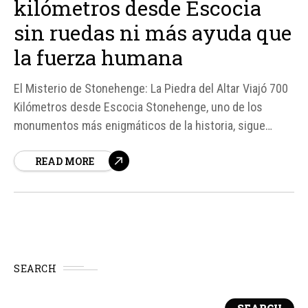
kilómetros desde Escocia
sin ruedas ni más ayuda que
la fuerza humana
El Misterio de Stonehenge: La Piedra del Altar Viajó 700
Kilómetros desde Escocia Stonehenge, uno de los
monumentos más enigmáticos de la historia, sigue
intrigando a científicos y aficionados por igual. Un nuevo
READ MORE
estudio publicado en el Journal of Quaternary ha
arrojado luz sobre la procedencia de la piedra del altar,
un...
SEARCH