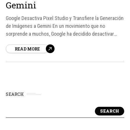
Gemini
Google Desactiva Pixel Studio y Transfiere la Generación
de Imágenes a Gemini En un movimiento que no
sorprende a muchos, Google ha decidido desactivar
Pixel Studio, una aplicación lanzada con los Pixel 9 que
READ MORE
permitía a los usuarios crear imágenes, stickers y
ediciones utilizando inteligencia artificial (IA).
SEARCH
SEARCH