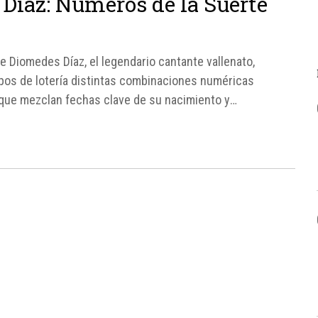
Díaz: Números de la Suerte
e Diomedes Díaz, el legendario cantante vallenato,
upos de lotería distintas combinaciones numéricas
s, que mezclan fechas clave de su nacimiento y
ión anual en...