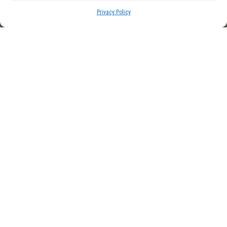
Privacy Policy
Barcelona espera al Papa
León XIV: “Queremos ser
fieles al sueño de Gaudí”
ESPIRITUALES
May 26, 2026