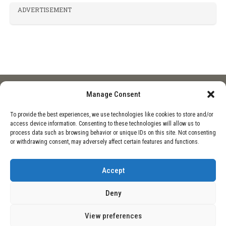
ADVERTISEMENT
Manage Consent
HOME
ESPIRITUALES
BARCELONA ESPERA AL PAPA LEÓN XIV:
To provide the best experiences, we use technologies like cookies to store and/or
access device information. Consenting to these technologies will allow us to
“QUEREMOS SER FIELES AL SUEÑO DE GAUDÍ”
process data such as browsing behavior or unique IDs on this site. Not consenting
or withdrawing consent, may adversely affect certain features and functions.
Accept
Deny
View preferences