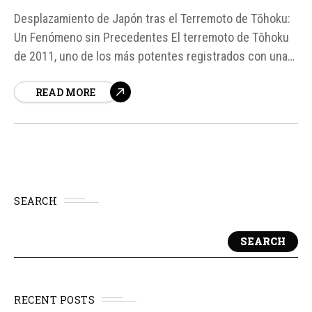
Desplazamiento de Japón tras el Terremoto de Tōhoku:
Un Fenómeno sin Precedentes El terremoto de Tōhoku
de 2011, uno de los más potentes registrados con una
magnitud de 9,1, no solo provocó un tsunami devastador
READ MORE
y la crisis nuclear de Fukushima, sino que también ha
dejado una huella duradera en la geología de la región...
SEARCH
SEARCH
RECENT POSTS