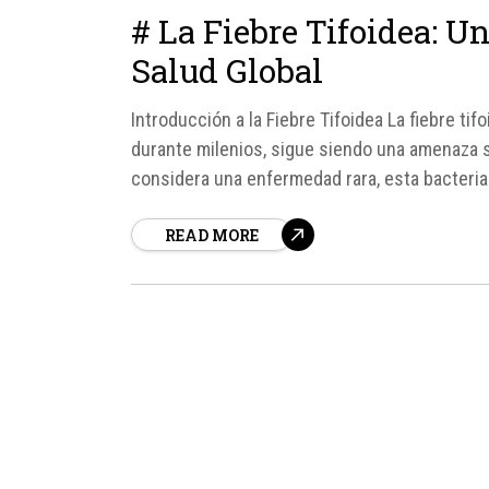
# La Fiebre Tifoidea: U
Salud Global
Introducción a la Fiebre Tifoidea La fiebre t
durante milenios, sigue siendo una amenaza s
considera una enfermedad rara, esta bacteri
estudio publicado en 2022 en la revista The L
READ MORE