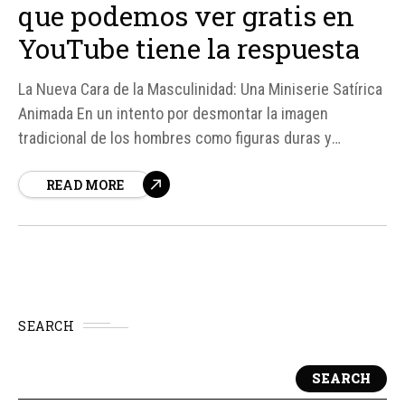
que podemos ver gratis en
YouTube tiene la respuesta
La Nueva Cara de la Masculinidad: Una Miniserie Satírica
Animada En un intento por desmontar la imagen
tradicional de los hombres como figuras duras y
emocionalmente inaccesibles, la miniserie satírica
READ MORE
animada Finally, a Show About Men. ha llegado a YouTube
para ofrecer una perspectiva fresca y humorística sobre
la masculinidad moderna.
SEARCH
SEARCH