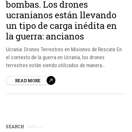
bombas. Los drones
ucranianos están llevando
un tipo de carga inédita en
la guerra: ancianos
Ucrania: Drones Terrestres en Misiones de Rescate En
el contexto de la guerra en Ucrania, los drones
terrestres están siendo utilizados de manera
innovadora para evacuar a personas mayores atrapadas
READ MORE
en zonas de conflicto. Según fuentes, estos vehículos
no tripulados, originalmente diseñados para transportar
armas o suministros, ahora están siendo empleados
para rescatar a...
SEARCH