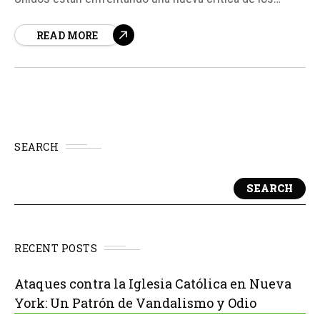
vecinos y residentes en zonas donde se construyen.
READ MORE
Además de las razones conocidas, como el consumo de
energía y el impacto ambiental, ahora se suma la
preocupación por...
SEARCH
SEARCH
RECENT POSTS
Ataques contra la Iglesia Católica en Nueva
York: Un Patrón de Vandalismo y Odio