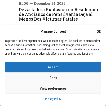
BLOG
December 24, 2025
Devastadora Explosión en Residencia
de Ancianos de Pensilvania Deja al
Menos Dos Víctimas Fatales
Manage Consent
DEAL OF THE MONTH
To provide the best experiences, we use technologies like cookies to store and/or
01
access device information. Consenting to these technologies will allow us to
TECNOLOGÍA
December 24, 2025
process data such as browsing behavior or unique IDs on this site. Not consenting
Vídeo impactante: BYD revela en
or withdrawing consent, may adversely affect certain features and functions.
grabación cómo añadir 400 km de rango
en apenas 5 minutos de carga
Accept
Deny
02
TECNOLOGÍA
February 9, 2026
Motor de 800 W, rango de 45 km y
View preferences
ruedas todo terreno: este scooter cuesta
solo 300 euros y representa una
adquisición impresionante
Privacy Policy