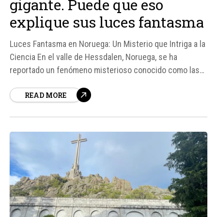
gigante. Puede que eso
explique sus luces fantasma
Luces Fantasma en Noruega: Un Misterio que Intriga a la
Ciencia En el valle de Hessdalen, Noruega, se ha
reportado un fenómeno misterioso conocido como las
luces de Hessdalen desde 1811. A pesar de los
READ MORE
esfuerzos para explicar este fenómeno, su causa exacta
sigue siendo desconocida. Las luces se describen
como una aparición muy...