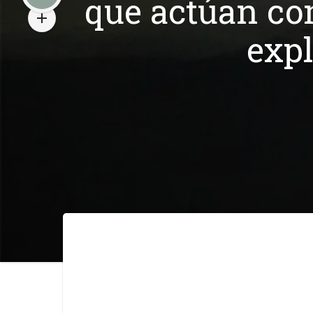
que actúan co
expl