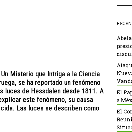
RECEN
Abela
presi
discu
Ataqu
Nueva
n Misterio que Intriga a la Ciencia
Vanda
oruega, se ha reportado un fenómeno
as luces de Hessdalen desde 1811. A
El Pa
explicar este fenómeno, su causa
a Méx
cida. Las luces se describen como
El Co
Reuni
Situa