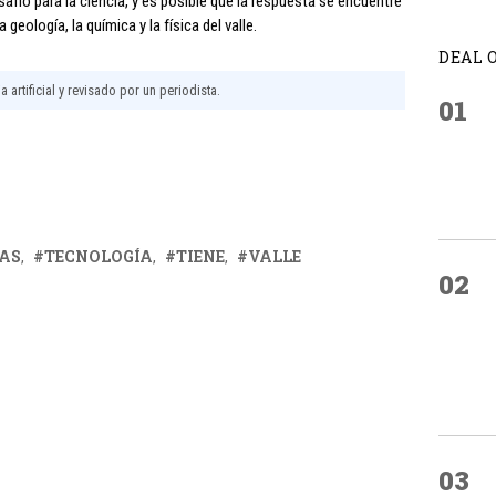
fío para la ciencia, y es posible que la respuesta se encuentre
 geología, la química y la física del valle.
DEAL 
 artificial y revisado por un periodista.
01
AS
TECNOLOGÍA
TIENE
VALLE
02
03