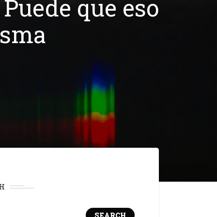
 Puede que eso
tasma
H
SEARCH