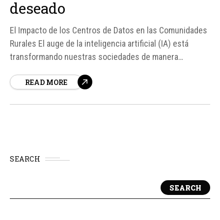
deseado
El Impacto de los Centros de Datos en las Comunidades
Rurales El auge de la inteligencia artificial (IA) está
transformando nuestras sociedades de manera
significativa, no solo en el ámbito digital, sino también
READ MORE
en el mundo físico. La necesidad de instalar enormes
centros de datos que consumen grandes cantidades de
recursos se está...
SEARCH
SEARCH