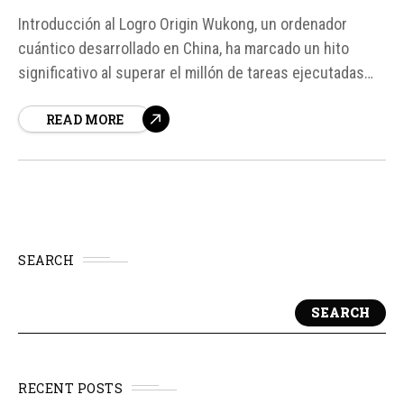
Introducción al Logro Origin Wukong, un ordenador
cuántico desarrollado en China, ha marcado un hito
significativo al superar el millón de tareas ejecutadas
para usuarios que acceden a la máquina a distancia.
READ MORE
Este logro no solo destaca el uso continuado de la
plataforma durante más de dos años, sino que también...
SEARCH
SEARCH
RECENT POSTS