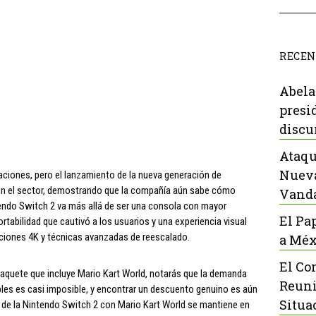
RECEN
Abela
presi
discu
Ataqu
Nueva
aciones, pero el lanzamiento de la nueva generación de
 en el sector, demostrando que la compañía aún sabe cómo
Vanda
intendo Switch 2 va más allá de ser una consola con mayor
El Pa
ortabilidad que cautivó a los usuarios y una experiencia visual
iones 4K y técnicas avanzadas de reescalado.
a Méx
El Co
 paquete que incluye Mario Kart World, notarás que la demanda
Reuni
bles es casi imposible, y encontrar un descuento genuino es aún
Situa
 de la Nintendo Switch 2 con Mario Kart World se mantiene en