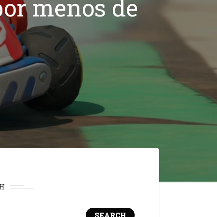
por menos de
H
SEARCH