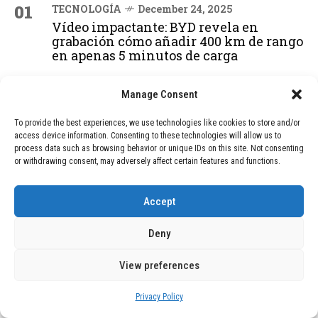
01
TECNOLOGÍA
December 24, 2025
Vídeo impactante: BYD revela en
grabación cómo añadir 400 km de rango
en apenas 5 minutos de carga
Manage Consent
02
TECNOLOGÍA
February 9, 2026
Motor de 800 W, rango de 45 km y
To provide the best experiences, we use technologies like cookies to store and/or
ruedas todo terreno: este scooter cuesta
access device information. Consenting to these technologies will allow us to
process data such as browsing behavior or unique IDs on this site. Not consenting
solo 300 euros y representa una
or withdrawing consent, may adversely affect certain features and functions.
adquisición impresionante
Accept
03
BLOG
December 24, 2025
Deny
GAME se Une a la Oferta de Balizas V16
Geolocalizadas, Obligatorias a Partir de
2026
View preferences
Privacy Policy
BLOG
December 24, 2025