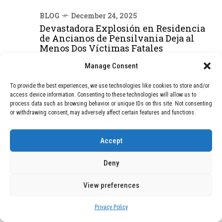
BLOG
December 24, 2025
Devastadora Explosión en Residencia
de Ancianos de Pensilvania Deja al
Menos Dos Víctimas Fatales
Manage Consent
DEAL OF THE MONTH
To provide the best experiences, we use technologies like cookies to store and/or
access device information. Consenting to these technologies will allow us to
01
process data such as browsing behavior or unique IDs on this site. Not consenting
TECNOLOGÍA
February 9, 2026
or withdrawing consent, may adversely affect certain features and functions.
Motor de 800 W, rango de 45 km y
ruedas todo terreno: este scooter cuesta
solo 300 euros y representa una
Accept
adquisición impresionante
Deny
02
TECNOLOGÍA
December 24, 2025
View preferences
Vídeo impactante: BYD revela en
grabación cómo añadir 400 km de rango
Privacy Policy
en apenas 5 minutos de carga