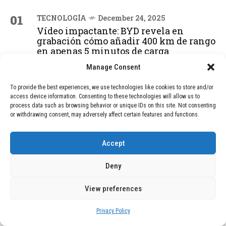
01
TECNOLOGÍA
December 24, 2025
Vídeo impactante: BYD revela en
grabación cómo añadir 400 km de rango
en apenas 5 minutos de carga
Manage Consent
02
TECNOLOGÍA
February 9, 2026
To provide the best experiences, we use technologies like cookies to store and/or
access device information. Consenting to these technologies will allow us to
Motor de 800 W, rango de 45 km y
process data such as browsing behavior or unique IDs on this site. Not consenting
ruedas todo terreno: este scooter cuesta
or withdrawing consent, may adversely affect certain features and functions.
solo 300 euros y representa una
adquisición impresionante
Accept
03
Deny
BLOG
December 24, 2025
GAME se Une a la Oferta de Balizas V16
Geolocalizadas, Obligatorias a Partir de
View preferences
2026
Privacy Policy