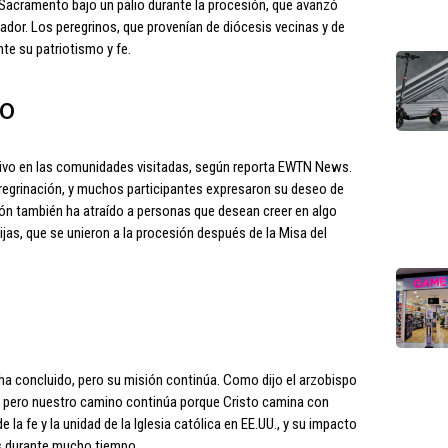
 Sacramento bajo un palio durante la procesión, que avanzó
ador. Los peregrinos, que provenían de diócesis vecinas y de
te su patriotismo y fe.
to
ativo en las comunidades visitadas, según reporta EWTN News.
peregrinación, y muchos participantes expresaron su deseo de
ión también ha atraído a personas que desean creer en algo
ijas, que se unieron a la procesión después de la Misa del
 ha concluido, pero su misión continúa. Como dijo el arzobispo
o, pero nuestro camino continúa porque Cristo camina con
 la fe y la unidad de la Iglesia católica en EE.UU., y su impacto
as durante mucho tiempo.