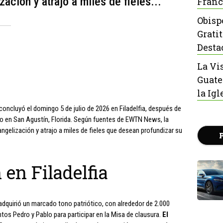
zación y atrajo a miles de fieles...
Franc
Obisp
Grati
Desta
La Vi
Guate
la Igl
concluyó el domingo 5 de julio de 2026 en Filadelfia, después de
ayo en San Agustín, Florida. Según fuentes de EWTN News, la
angelización y atrajo a miles de fieles que desean profundizar su
 en Filadelfia
a adquirió un marcado tono patriótico, con alrededor de 2.000
antos Pedro y Pablo para participar en la Misa de clausura.
El