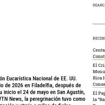
SEARC
RECEN
Ceuta
Const
El Cr
Monu
Rica 
ión Eucarística Nacional de EE. UU.
Conse
io de 2026 en Filadelfia, después de
u inicio el 24 de mayo en San Agustín,
El Pa
WTN News, la peregrinación tuvo como
la “R