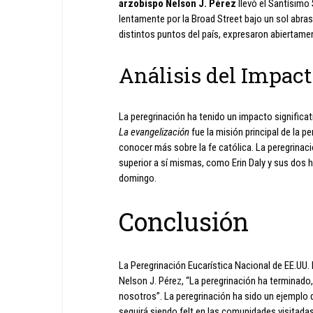
arzobispo Nelson J. Pérez
llevó el Santísimo
lentamente por la Broad Street bajo un sol abras
distintos puntos del país, expresaron abiertamen
Análisis del Impac
La peregrinación ha tenido un impacto signific
La evangelización
fue la misión principal de la 
conocer más sobre la fe católica. La peregrinac
superior a sí mismas, como Erin Daly y sus dos h
domingo.
Conclusión
La Peregrinación Eucarística Nacional de EE.UU.
Nelson J. Pérez, “La peregrinación ha terminad
nosotros”. La peregrinación ha sido un ejemplo de
seguirá siendo felt en las comunidades visitad