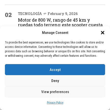
02
TECNOLOGÍA
February 9, 2026
Motor de 800 W, rango de 45 km y
ruedas todo terreno: este scooter cuesta
solo 300 euros y representa una
Manage Consent
adquisición impresionante
To provide the best experiences, we use technologies like cookies to store and/or
access device information. Consenting to these technologies will allow us to
03
process data such as browsing behavior or unique IDs on this site. Not consenting
BLOG
December 24, 2025
or withdrawing consent, may adversely affect certain features and functions.
GAME se Une a la Oferta de Balizas V16
Geolocalizadas, Obligatorias a Partir de
2026
Accept
Deny
04
BLOG
December 24, 2025
Devastadora Explosión en Residencia
View preferences
de Ancianos de Pensilvania Deja al
Menos Dos Víctimas Fatales
Privacy Policy