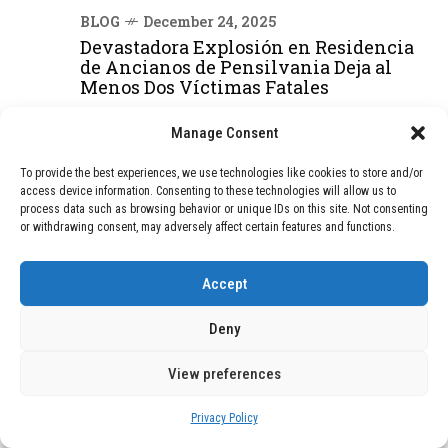
BLOG
December 24, 2025
Devastadora Explosión en Residencia
de Ancianos de Pensilvania Deja al
Menos Dos Víctimas Fatales
Manage Consent
DEAL OF THE MONTH
To provide the best experiences, we use technologies like cookies to store and/or
access device information. Consenting to these technologies will allow us to
01
TECNOLOGÍA
December 24, 2025
process data such as browsing behavior or unique IDs on this site. Not consenting
Vídeo impactante: BYD revela en
or withdrawing consent, may adversely affect certain features and functions.
grabación cómo añadir 400 km de rango
en apenas 5 minutos de carga
Accept
Deny
02
TECNOLOGÍA
February 9, 2026
Motor de 800 W, rango de 45 km y
View preferences
ruedas todo terreno: este scooter cuesta
solo 300 euros y representa una
Privacy Policy
adquisición impresionante