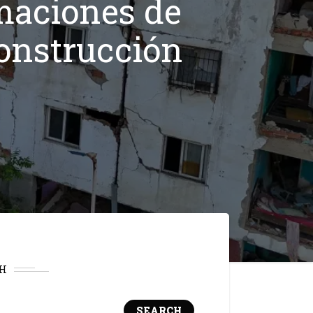
maciones de
onstrucción
H
SEARCH