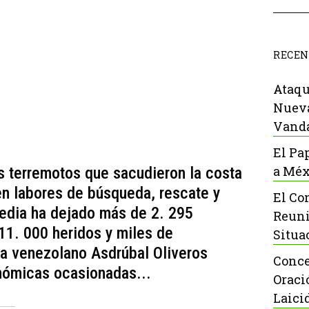
RECEN
Ataqu
Nueva
Vanda
El Pa
a Méx
s terremotos que sacudieron la costa
en labores de búsqueda, rescate y
El Co
gedia ha dejado más de 2. 295
Reuni
11. 000 heridos y miles de
Situa
a venezolano Asdrúbal Oliveros
Conce
nómicas ocasionadas...
Oraci
Laici