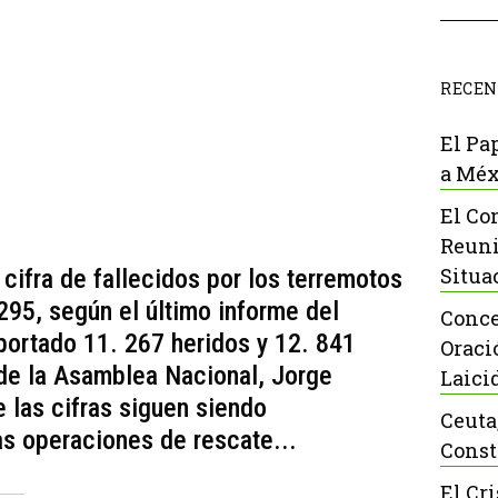
RECEN
El Pa
a Méx
El Co
Reuni
Situa
cifra de fallecidos por los terremotos
295, según el último informe del
Conce
portado 11. 267 heridos y 12. 841
Oraci
 de la Asamblea Nacional, Jorge
Laici
 las cifras siguen siendo
Ceuta
as operaciones de rescate...
Const
El Cr