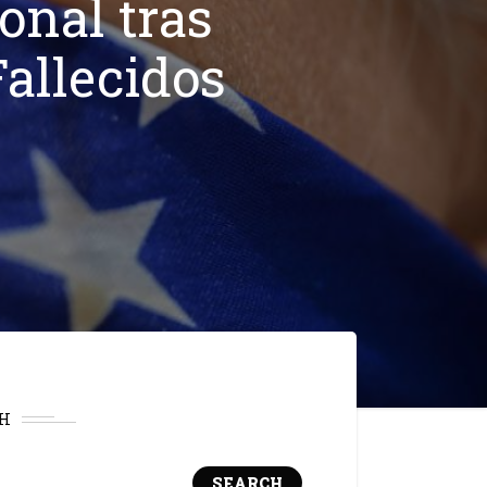
onal tras
allecidos
H
SEARCH