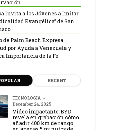
rvación
pa Invita a los Jóvenes a Imitar
adicalidad Evangélica” de San
isco
o de Palm Beach Expresa
tud por Ayuda a Venezuela y
ca Importancia de la Fe
POPULAR
RECENT
TECNOLOGÍA
December 24, 2025
Vídeo impactante: BYD
revela en grabación cómo
añadir 400 km de rango
en apenas 5 minutos de