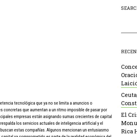
SEARC
RECEN
Conce
Oraci
Laici
Ceuta
Const
encia tecnológica que ya no se limita a anuncios o
nes concretas que aumentan a un ritmo imposible de pasar por
El Cr
rincipales empresas están asignando sumas crecientes de capital
Monu
respalda los servicios actuales de inteligencia artificial y el
e buscan estas compañías. Algunos mencionan un entusiasmo
Rica 
l capital ya comprometido es parte de la realidad económica del