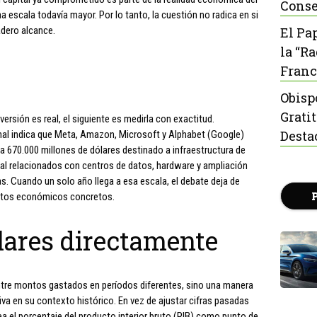
Conse
a escala todavía mayor. Por lo tanto, la cuestión no radica en si
adero alcance.
El Pa
la “R
Franc
Obisp
Grati
versión es real, el siguiente es medirla con exactitud.
Desta
rnal indica que Meta, Amazon, Microsoft y Alphabet (Google)
a 670.000 millones de dólares destinado a infraestructura de
pital relacionados con centros de datos, hardware y ampliación
s. Cuando un solo año llega a esa escala, el debate deja de
actos económicos concretos.
lares directamente
 entre montos gastados en períodos diferentes, sino una manera
va en su contexto histórico. En vez de ajustar cifras pasadas
lea el porcentaje del producto interior bruto (PIB) como punto de