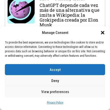
ChatGPT depende cada vez
más de una alternativa que
imita a Wikipedia: la
Grokipedia creada por Elon
Musk
Manage Consent
NEXT POST
To provide the best experiences, we use technologies like cookies to store and/or
access device information. Consenting to these technologies will allow us to
BLOG
February 8, 2026
process data such as browsing behavior or unique IDs on this site. Not consenting
Una megastructura erigida
or withdrawing consent, may adversely affect certain features and functions.
hace 1.700 años para
perdurar: aún domina el
paisaje de Sri Lanka
Accept
Deny
View preferences
SEARCH
Privacy Policy