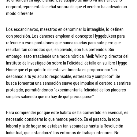
se enfundan en algo blando. Ese suspiro de alivio va más allá de lo
corporal; representa la señal sonora de que el cerebro ha activado un
modo diferente.
Los escandinavos, maestros en denominar lo intangible, lo definen
con precisión. Los daneses emplean el concepto Hyggebukser para
referirse a esos pantalones que nunca usarías para salir, pero que
resultan tan cómodos que, en privado, son tus preferidos. Sin
embargo, esto trasciende una moda nórdica. Meik Wiking, director del
Instituto de Investigación sobre la Felicidad, detalla en su libro Hygge
Home que el propósito de esta vestimenta es proporcionar “un
descanso a tu yo adulto responsable, estresado y cumplidor”. Se
busca fomentar una sensación suave que impulse al cerebro a sentirse
protegido, permitiéndonos “experimentar la felicidad de los placeres
simples sabiendo que no hay de qué preocuparse”.
Para comprender por qué este hábito se ha convertido en esencial, es
necesario considerar lo que hemos perdido. En el pasado, la ropa
laboral y la de hogar no estaban tan separadas hasta la Revolución
Industrial, que estandarizó los entornos de trabajo interiores. No