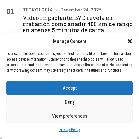
01
TECNOLOGÍA
December 24, 2025
Vídeo impactante: BYD revela en
grabación cómo añadir 400 km de rango
en apenas 5 minutos de carga
Manage Consent
02
TECNOLOGÍA
February 9, 2026
To provide the best experiences, we use technologies like cookies to store and/or
Motor de 800 W, rango de 45 km y
access device information. Consenting to these technologies will allow us to
ruedas todo terreno: este scooter cuesta
process data such as browsing behavior or unique IDs on this site. Not consenting
or withdrawing consent, may adversely affect certain features and functions.
solo 300 euros y representa una
adquisición impresionante
Accept
03
BLOG
December 24, 2025
Deny
GAME se Une a la Oferta de Balizas V16
Geolocalizadas, Obligatorias a Partir de
View preferences
2026
Privacy Policy