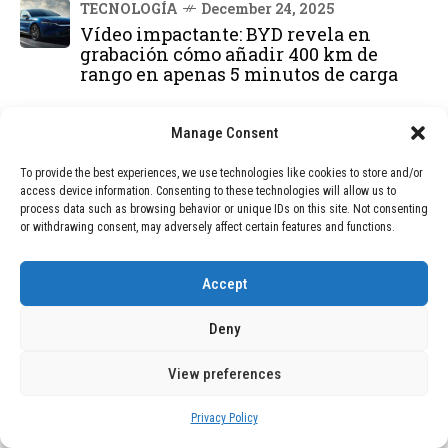
TECNOLOGÍA
December 24, 2025
Vídeo impactante: BYD revela en
grabación cómo añadir 400 km de
rango en apenas 5 minutos de carga
TECNOLOGÍA
February 9, 2026
Manage Consent
Motor de 800 W, rango de 45 km y
ruedas todo terreno: este scooter cuesta
To provide the best experiences, we use technologies like cookies to store and/or
solo 300 euros y representa una
access device information. Consenting to these technologies will allow us to
adquisición impresionante
process data such as browsing behavior or unique IDs on this site. Not consenting
or withdrawing consent, may adversely affect certain features and functions.
BLOG
December 24, 2025
GAME se Une a la Oferta de Balizas V16
Accept
Geolocalizadas, Obligatorias a Partir de
2026
Deny
View preferences
BLOG
December 24, 2025
Devastadora Explosión en Residencia
de Ancianos de Pensilvania Deja al
Privacy Policy
Menos Dos Víctimas Fatales