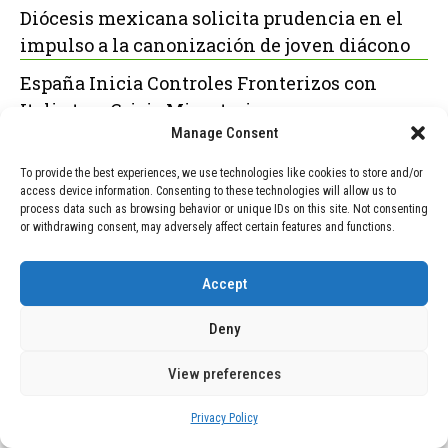
Diócesis mexicana solicita prudencia en el
impulso a la canonización de joven diácono
España Inicia Controles Fronterizos con
Italia tras Crisis Migratoria
Manage Consent
To provide the best experiences, we use technologies like cookies to store and/or
access device information. Consenting to these technologies will allow us to
POPULAR
RECENT
process data such as browsing behavior or unique IDs on this site. Not consenting
or withdrawing consent, may adversely affect certain features and functions.
TECNOLOGÍA
December 24, 2025
Vídeo impactante: BYD revela en
Accept
grabación cómo añadir 400 km de
rango en apenas 5 minutos de carga
Deny
TECNOLOGÍA
February 9, 2026
View preferences
Motor de 800 W, rango de 45 km y
ruedas todo terreno: este scooter cuesta
Privacy Policy
solo 300 euros y representa una