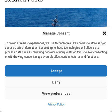
Manage Consent
To provide the best experiences, we use technologies like cookies to store and/or
access device information. Consenting to these technologies will allow us to
process data such as browsing behavior or unique IDs on this site. Not consenting
or withdrawing consent, may adversely affect certain features and functions.
Accept
BLOG
July 22, 2026
La Armada de EE. UU. Adopta la
Deny
Inteligencia Artificial para Predecir
Averías en sus Buques
View preferences
Privacy Policy