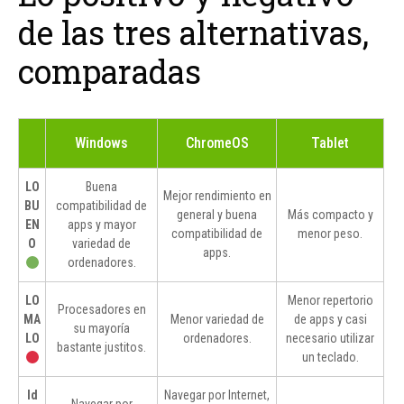
de las tres alternativas,
comparadas
Windows
ChromeOS
Tablet
LO
Buena
Mejor rendimiento en
BU
compatibilidad de
general y buena
Más compacto y
EN
apps y mayor
compatibilidad de
menor peso.
O
variedad de
apps.
ordenadores.
LO
Menor repertorio
Procesadores en
MA
Menor variedad de
de apps y casi
su mayoría
LO
ordenadores.
necesario utilizar
bastante justitos.
un teclado.
Id
Navegar por Internet,