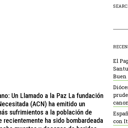
SEARC
RECEN
El Pa
Santu
Buen 
Dióce
prude
bano: Un Llamado a la Paz La fundación
canon
a Necesitada (ACN) ha emitido un
más sufrimientos a la población de
Españ
que recientemente ha sido bombardeada
con It