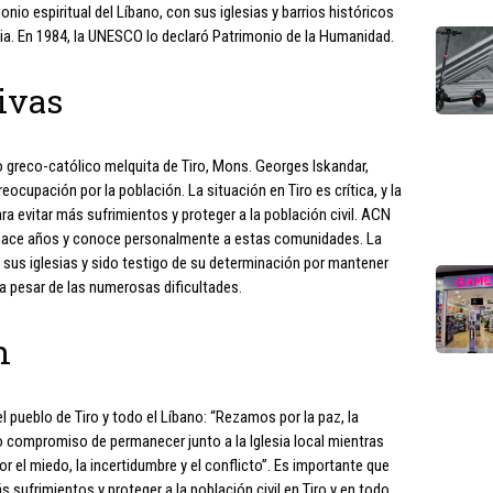
monio espiritual del Líbano, con sus iglesias y barrios históricos
ncia. En 1984, la UNESCO lo declaró Patrimonio de la Humanidad.
ivas
o greco-católico melquita de Tiro, Mons. Georges Iskandar,
cupación por la población. La situación en Tiro es crítica, y la
 evitar más sufrimientos y proteger a la población civil. ACN
 hace años y conoce personalmente a estas comunidades. La
 sus iglesias y sido testigo de su determinación por mantener
 a pesar de las numerosas dificultades.
n
el pueblo de Tiro y todo el Líbano: “Rezamos por la paz, la
ro compromiso de permanecer junto a la Iglesia local mientras
r el miedo, la incertidumbre y el conflicto”. Es importante que
 sufrimientos y proteger a la población civil en Tiro y en todo