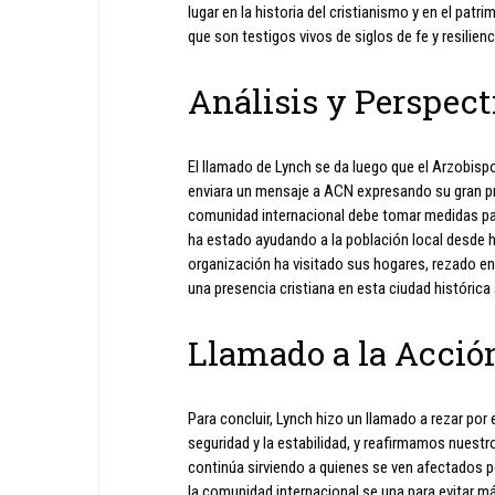
lugar en la historia del cristianismo y en el patri
que son testigos vivos de siglos de fe y resilie
Análisis y Perspect
El llamado de Lynch se da luego que el Arzobisp
enviara un mensaje a ACN expresando su gran preo
comunidad internacional debe tomar medidas para
ha estado ayudando a la población local desde
organización ha visitado sus hogares, rezado en
una presencia cristiana en esta ciudad histórica
Llamado a la Acció
Para concluir, Lynch hizo un llamado a rezar por 
seguridad y la estabilidad, y reafirmamos nuest
continúa sirviendo a quienes se ven afectados po
la comunidad internacional se una para evitar más