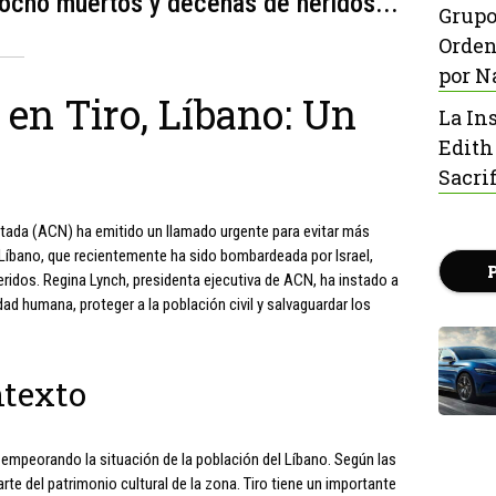
 ocho muertos y decenas de heridos...
Grupo
Orden
por N
 en Tiro, Líbano: Un
La In
Edith
z
Sacrif
sitada (ACN) ha emitido un llamado urgente para evitar más
el Líbano, que recientemente ha sido bombardeada por Israel,
idos. Regina Lynch, presidenta ejecutiva de ACN, ha instado a
dad humana, proteger a la población civil y salvaguardar los
ntexto
o, empeorando la situación de la población del Líbano. Según las
rte del patrimonio cultural de la zona. Tiro tiene un importante