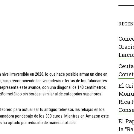
RECEN
Conce
Oraci
Laici
Ceuta
Const
 nivel irreversible en 2026, lo que hace posible armar un cine en
, sino reconociendo las verdaderas ofertas de los fabricantes
El Cr
representa este avance, con una diagonal de 140 centímetros
Monu
eño metálico sin bordes, similar al de categorías superiores.
Rica 
Conse
rero para actualizar tu antiguo televisor, las rebajas en los
anadora por debajo de los 300 euros. Mientras en Amazon este
El Pa
 ha optado por reducirlo de manera notable.
la “R