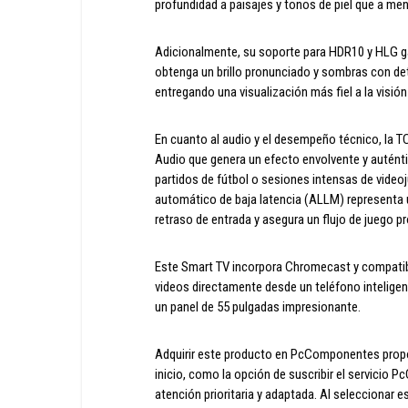
profundidad a paisajes y tonos de piel que a me
Adicionalmente, su soporte para HDR10 y HLG gar
obtenga un brillo pronunciado y sombras con det
entregando una visualización más fiel a la visión o
En cuanto al audio y el desempeño técnico, la 
Audio que genera un efecto envolvente y autént
partidos de fútbol o sesiones intensas de video
automático de baja latencia (ALLM) representa u
retraso de entrada y asegura un flujo de juego p
Este Smart TV incorpora Chromecast y compatibili
videos directamente desde un teléfono inteligent
un panel de 55 pulgadas impresionante.
Adquirir este producto en PcComponentes propo
inicio, como la opción de suscribir el servicio Pc
atención prioritaria y adaptada. Al seleccionar e