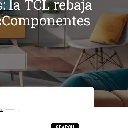
 la TCL rebaja
PcComponentes
H
SEARCH