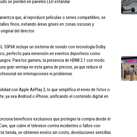
nudo se pierden en paneles LED estándar.
antiza que, al reproducir películas o series compatibles, se
alles finos, evitando áreas grises en zonas oscuras y
riginal del director.
TCL 55P6K incluye un sistema de sonido con tecnología Dolby
ico, perfecto para inmersión en eventos deportivos como
juegos. Para los gamers, la presencia de HDMI 2.1 con modo
na gran ventaja en esta gama de precios, ya que reduce el
rofesional sin interrupciones ni problemas.
dad con Apple AirPlay 2, lo que simplifica el envío de fotos o
e, ya sea Android o iPhone, unificando el contenido digital en
rciona beneficios exclusivos que protegen la compra desde el
Care, que cubre el televisor contra incidentes o fallos con
sta tienda, se obtienen envíos sin costo, devoluciones sencillas