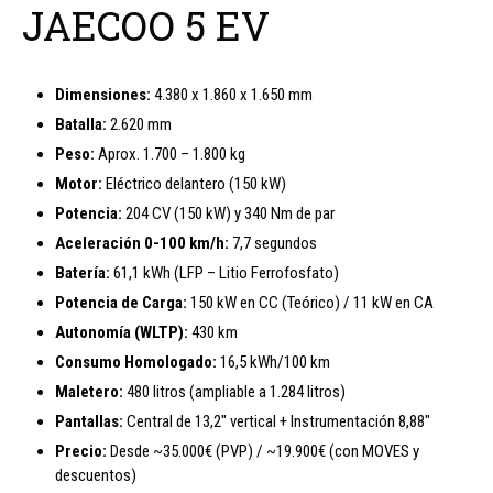
JAECOO 5 EV
Dimensiones:
4.380 x 1.860 x 1.650 mm
Batalla:
2.620 mm
Peso:
Aprox. 1.700 – 1.800 kg
Motor:
Eléctrico delantero (150 kW)
Potencia:
204 CV (150 kW) y 340 Nm de par
Aceleración 0-100 km/h:
7,7 segundos
Batería:
61,1 kWh (LFP – Litio Ferrofosfato)
Potencia de Carga:
150 kW en CC (Teórico) / 11 kW en CA
Autonomía (WLTP):
430 km
Consumo Homologado:
16,5 kWh/100 km
Maletero:
480 litros (ampliable a 1.284 litros)
Pantallas:
Central de 13,2″ vertical + Instrumentación 8,88″
Precio:
Desde ~35.000€ (PVP) / ~19.900€ (con MOVES y
descuentos)