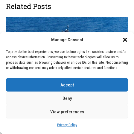
Related Posts
Manage Consent
To provide the best experiences, we use technologies like cookies to store and/or
access device information. Consenting to these technologies will allow us to
process data such as browsing behavior or unique IDs on this site. Not consenting
or withdrawing consent, may adversely affect certain features and functions.
Accept
BLOG
July 22, 2026
Deny
La Armada de EE. UU. Adopta la
Inteligencia Artificial para Predecir
View preferences
Averías en sus Buques
Privacy Policy