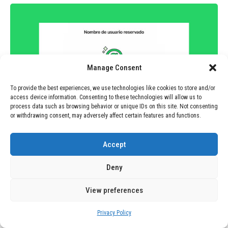
Manage Consent
To provide the best experiences, we use technologies like cookies to store and/or
access device information. Consenting to these technologies will allow us to
process data such as browsing behavior or unique IDs on this site. Not consenting
or withdrawing consent, may adversely affect certain features and functions.
Accept
TECNOLOGÍA
June 29, 2026
# Reserva de Nombres de Usuario en
Deny
WhatsApp: Una Guía Práctica
View preferences
TECNOLOGÍA
June 29, 2026
Privacy Policy
# Innovación en la Industria: Un