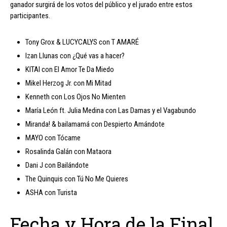
ganador surgirá de los votos del público y el jurado entre estos
participantes.
Tony Grox & LUCYCALYS con T AMARÉ
Izan Llunas con ¿Qué vas a hacer?
KITAI con El Amor Te Da Miedo
Mikel Herzog Jr. con Mi Mitad
Kenneth con Los Ojos No Mienten
María León ft. Julia Medina con Las Damas y el Vagabundo
Miranda! & bailamamá con Despierto Amándote
MAYO con Tócame
Rosalinda Galán con Mataora
Dani J con Bailándote
The Quinquis con Tú No Me Quieres
ASHA con Turista
Fecha y Hora de la Final