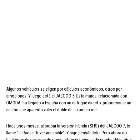
Algunos vehículos se eligen por cálculos económicos, otros por
emociones. Y luego está el JAECOO 5. Esta marca, relacionada con
OMODA, ha llegado a España con un enfoque directo: proporcionar un
diseño que aparenta valer el doble de su precio real.
Hace unos meses, al probar la versión híbrida (SHS) del JAECOO 7, lo
llamé “el Range Rover accesible”. Y sigo pensándolo. Pero ahora no
hablamos de motores de combustión ni tanques de combustible. Hoy