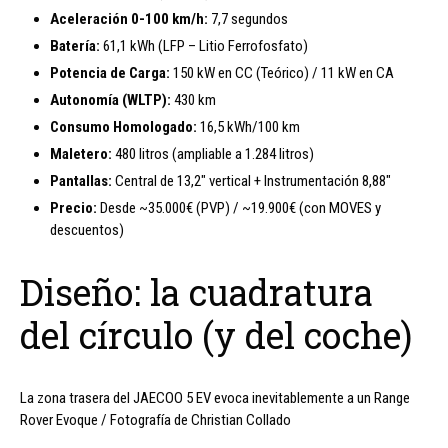
Aceleración 0-100 km/h:
7,7 segundos
Batería:
61,1 kWh (LFP – Litio Ferrofosfato)
Potencia de Carga:
150 kW en CC (Teórico) / 11 kW en CA
Autonomía (WLTP):
430 km
Consumo Homologado:
16,5 kWh/100 km
Maletero:
480 litros (ampliable a 1.284 litros)
Pantallas:
Central de 13,2″ vertical + Instrumentación 8,88″
Precio:
Desde ~35.000€ (PVP) / ~19.900€ (con MOVES y
descuentos)
Diseño: la cuadratura
del círculo (y del coche)
La zona trasera del JAECOO 5 EV evoca inevitablemente a un Range
Rover Evoque / Fotografía de Christian Collado