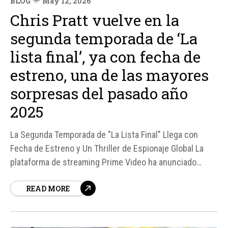
BLOG
May 12, 2026
Chris Pratt vuelve en la
segunda temporada de ‘La
lista final’, ya con fecha de
estreno, una de las mayores
sorpresas del pasado año
2025
La Segunda Temporada de "La Lista Final" Llega con
Fecha de Estreno y Un Thriller de Espionaje Global La
plataforma de streaming Prime Video ha anunciado
oficialmente la fecha de estreno de la segunda
READ MORE
temporada de "La Lista Final", serie que protagoniza
Chris Pratt como James Reece, un comandante de los
Navy SEAL.