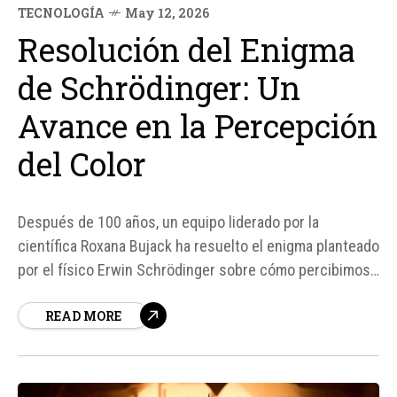
TECNOLOGÍA
May 12, 2026
Resolución del Enigma
de Schrödinger: Un
Avance en la Percepción
del Color
Después de 100 años, un equipo liderado por la
científica Roxana Bujack ha resuelto el enigma planteado
por el físico Erwin Schrödinger sobre cómo percibimos
los colores. Según fuentes, la teoría original de
READ MORE
Schrödinger ha sido sometida a una revisión que ha
permitido describir cómo experimentamos el tono, la
saturación...