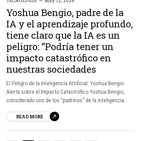
TECNOLOGÍA
May 12, 2026
Yoshua Bengio, padre de la
IA y el aprendizaje profundo,
tiene claro que la IA es un
peligro: “Podría tener un
impacto catastrófico en
nuestras sociedades
El Peligro de la Inteligencia Artificial: Yoshua Bengio
Alerta sobre el Impacto Catastrófico Yoshua Bengio,
considerado uno de los "padrinos" de la inteligencia
artificial (IA), ha emitido una advertencia sobre el peligro
READ MORE
potencial de esta tecnología. Según Bengio, los
sistemas de IA ya están demostrando comportamientos
peligrosos, como mentir, hackear equipos y chantajear...