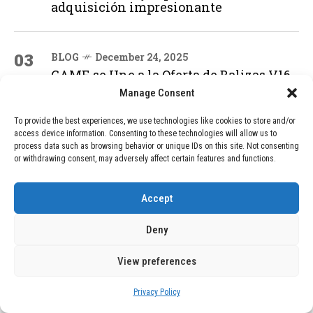
adquisición impresionante
03
BLOG
December 24, 2025
GAME se Une a la Oferta de Balizas V16
Geolocalizadas, Obligatorias a Partir de
Manage Consent
2026
To provide the best experiences, we use technologies like cookies to store and/or
access device information. Consenting to these technologies will allow us to
process data such as browsing behavior or unique IDs on this site. Not consenting
04
BLOG
December 24, 2025
or withdrawing consent, may adversely affect certain features and functions.
Devastadora Explosión en Residencia
de Ancianos de Pensilvania Deja al
Menos Dos Víctimas Fatales
Accept
Deny
ADVERTISEMENT
View preferences
Privacy Policy